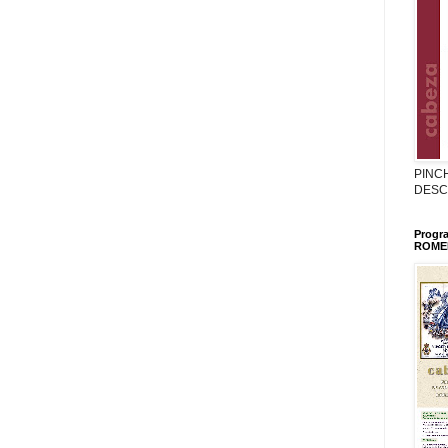
PINC
DESC
Progr
ROMER