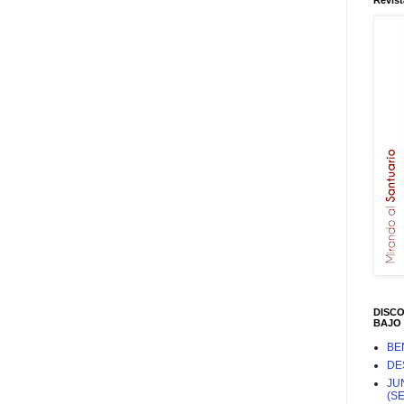
Revist
DISC
BAJO 
BE
DE
JU
(S