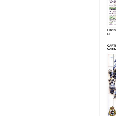
Pinch
PDF
CARTE
CABE