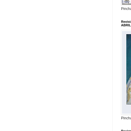
Pincha
Revis
ABRIL
Pincha