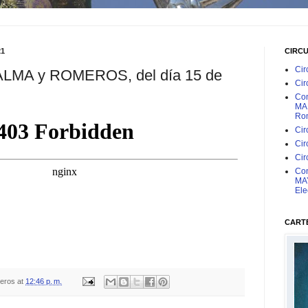
21
CIRC
Cir
ALMA y ROMEROS, del día 15 de
Cir
Con
MAR
Rom
Cir
Cir
Cir
Con
MAY
Ele
CARTE
teros
at
12:46 p. m.