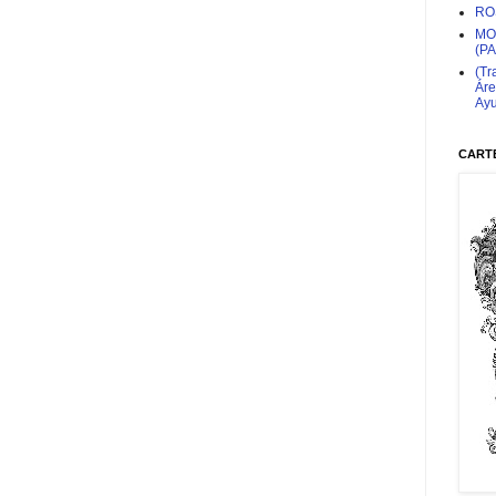
RO
MO
(P
(Tr
Áre
Ayu
CARTE