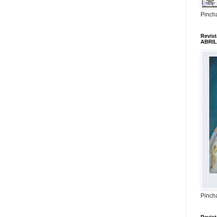
Pincha
Revis
ABRIL
Pincha