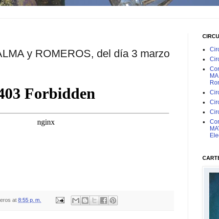
CIRC
Cir
ALMA y ROMEROS, del día 3 marzo
Cir
Con
MAR
Rom
Cir
Cir
Cir
Con
MAY
Ele
CARTE
teros
at
8:55 p. m.