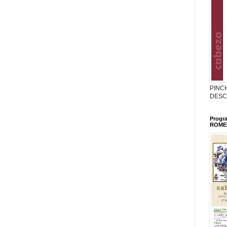
PINC
DESC
Progr
ROMER