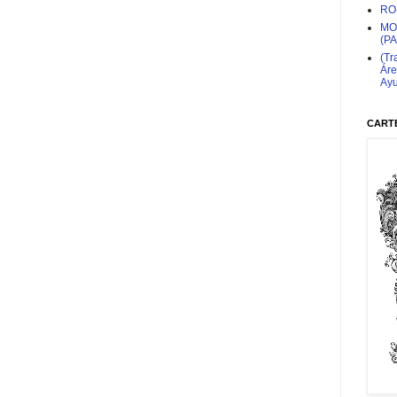
RO
MO
(P
(Tr
Áre
Ayu
CARTE