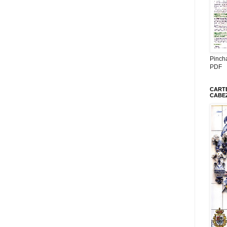
Pinch
PDF
CARTE
CABE