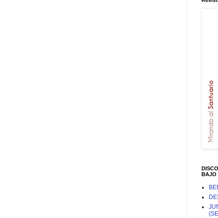
Revist
DISC
BAJO 
BE
DE
JU
(S