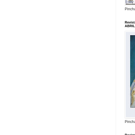
Pincha
Revis
ABRIL
Pincha