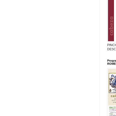
PINC
DESC
Progr
ROMER