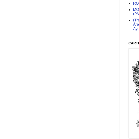
RO
MO
(P
(Tr
Áre
Ayu
CARTE