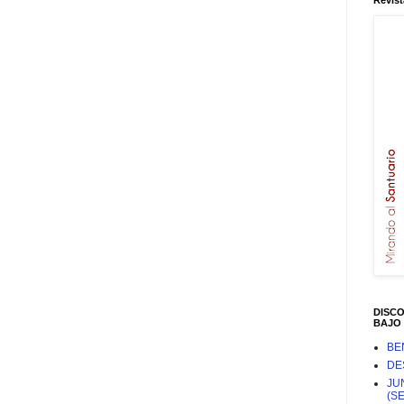
Revist
DISC
BAJO 
BE
DE
JU
(S