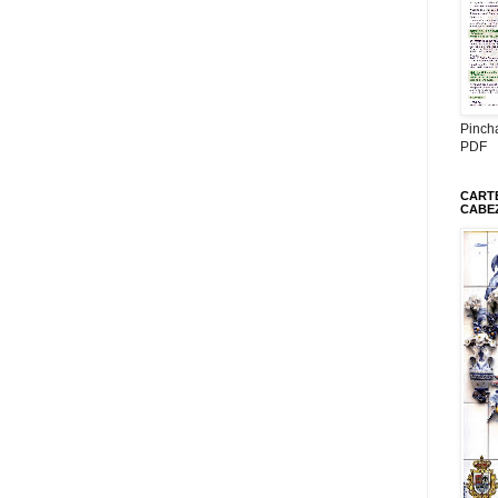
Pinch
PDF
CARTE
CABE