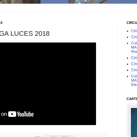
18
CIRC
Cir
GA LUCES 2018
Cir
Con
MAR
Rom
Cir
Cir
Cir
Con
MAY
Ele
CARTE