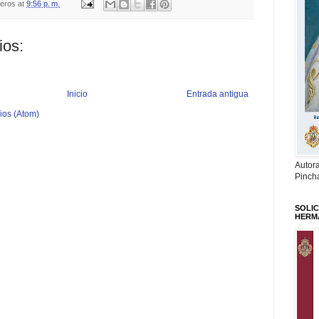
teros
at
9:56 p. m.
ios:
Inicio
Entrada antigua
ios (Atom)
Autor
Pinch
SOLIC
HERM