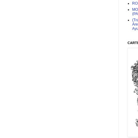
RO
MO
(P
(Tr
Áre
Ayu
CARTE