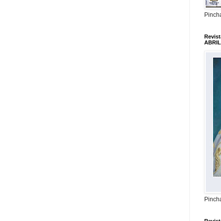
Pincha
Revis
ABRIL
Pincha