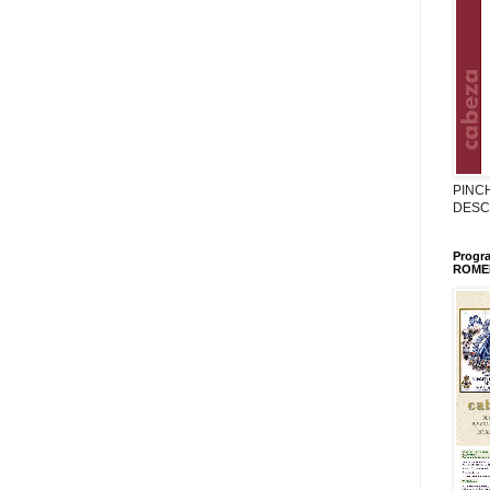
PINC
DESC
Progr
ROMER