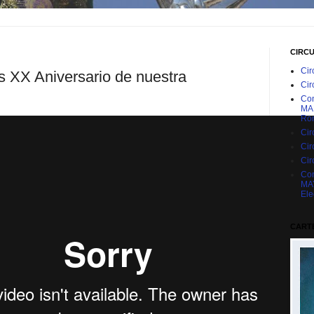
CIRC
Cir
s XX Aniversario de nuestra
Cir
Con
MAR
Rom
Cir
Cir
Cir
Con
MAY
Ele
CARTE