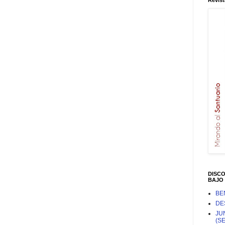
Revist
DISC
BAJO 
BE
DE
JU
(S