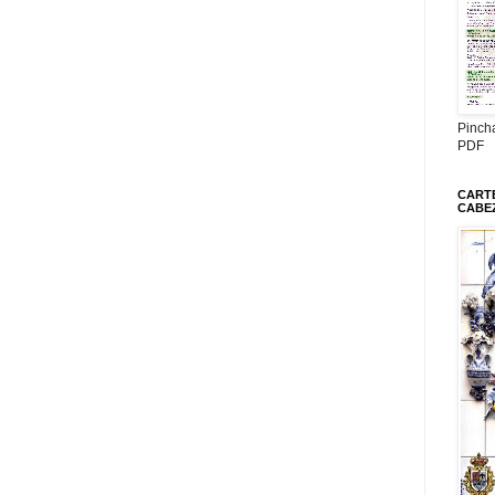
Pinch
PDF
CARTE
CABE