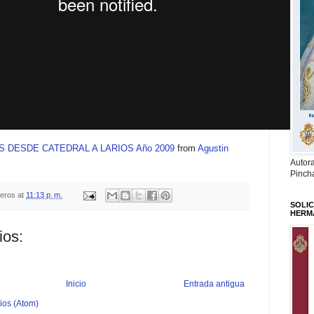
 DESDE CATEDRAL A LARIOS Año 2009
from
Agustin
Autor
Pinch
teros
at
11:13 p. m.
SOLIC
HERM
ios:
Inicio
Entrada antigua
ios (Atom)