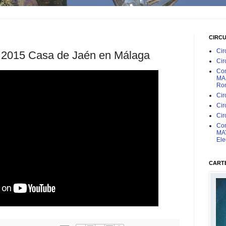
CIRC
Cir
2015 Casa de Jaén en Málaga
Cir
Con
MAR
Rom
Cir
Cir
Cir
Con
MAY
Ele
CARTE