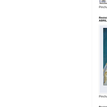
Pincha
Revis
ABRIL
Pincha