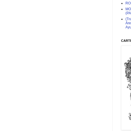
RO
MO
(P
(Tr
Áre
Ayu
CARTE