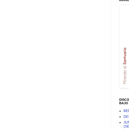
Revist
DISC
BAJO 
BE
DE
JU
(S