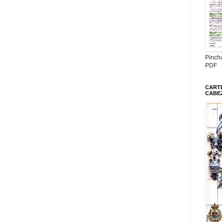
Pinch
PDF
CARTE
CABE