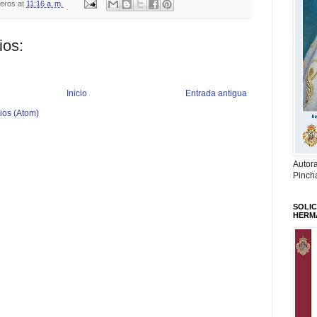
teros
at
11:16 a. m.
ios:
Inicio
Entrada antigua
ios (Atom)
Autor
Pinch
SOLIC
HERM