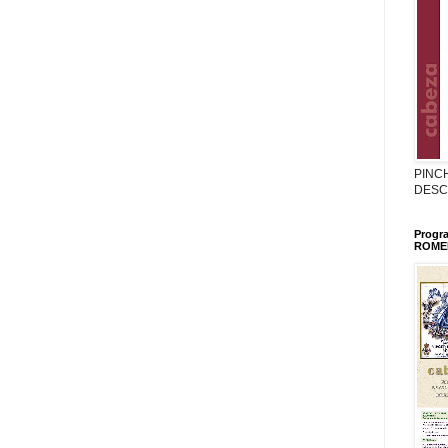
PINC
DESC
Progr
ROMER