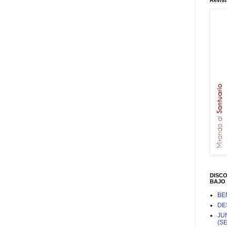
Revist
DISC
BAJO 
BE
DE
JU
(S