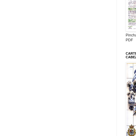
Pinch
PDF
CARTE
CABE