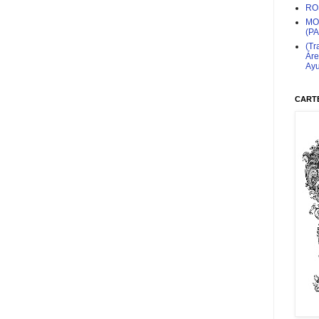
RO
MO
(P
(Tr
Áre
Ayu
CARTE