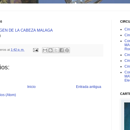
16
CIRC
Cir
RGEN DE LA CABEZA MALAGA
Cir
)
Con
MAR
Rom
teros
at
1:42 p. m.
Cir
Cir
ios:
Cir
Con
MAY
Ele
Inicio
Entrada antigua
CARTE
ios (Atom)