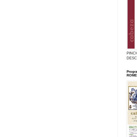
PINC
DESC
Progr
ROMER