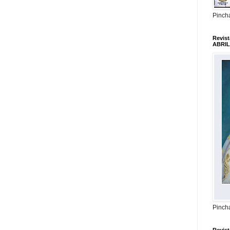
Pincha
Revis
ABRIL
Pincha