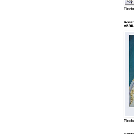
Pincha
Revis
ABRIL
Pincha