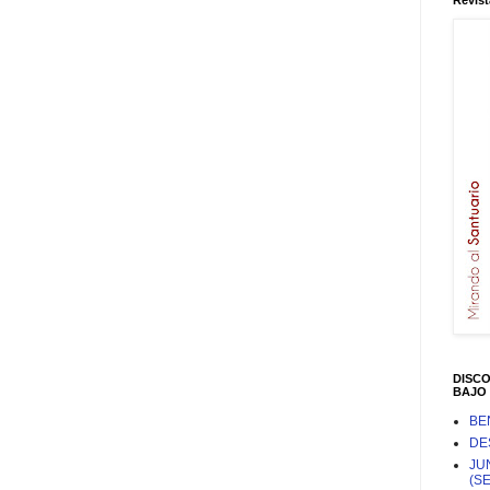
Revist
DISC
BAJO 
BE
DE
JU
(S