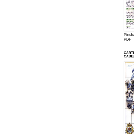
Pinch
PDF
CARTE
CABE