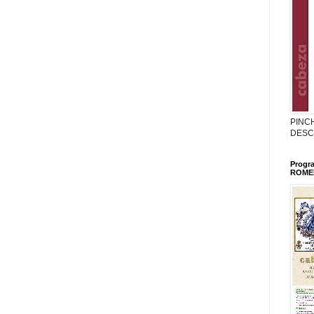
PINC
DESC
Progr
ROMER