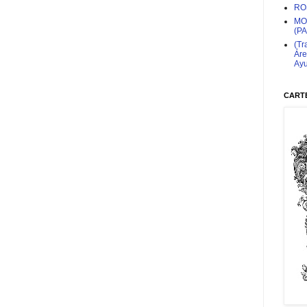
RO
MO
(P
(Tr
Áre
Ayu
CARTE