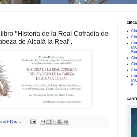
CIRC
Cir
libro "Historia de la Real Cofradía de
Cir
abeza de Alcalá la Real".
Con
MAR
Rom
Cir
Cir
Cir
Con
MAY
Ele
CARTE
lo
at
9:10 a. m.