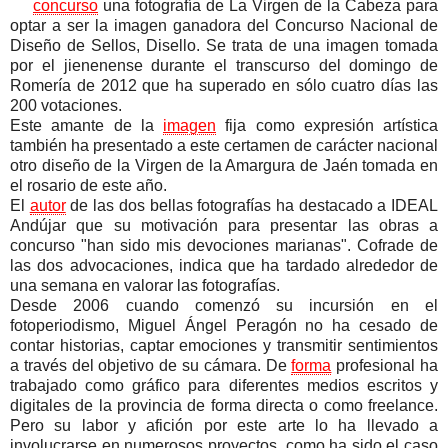
concurso
una fotografía de La Virgen de la Cabeza para
optar a ser la imagen ganadora del Concurso Nacional de
Diseño de Sellos, Disello. Se trata de una imagen tomada
por el jienenense durante el transcurso del domingo de
Romería de 2012 que ha superado en sólo cuatro días las
200 votaciones.
Este amante de la
imagen
fija como expresión artística
también ha presentado a este certamen de carácter nacional
otro diseño de la Virgen de la Amargura de Jaén tomada en
el rosario de este año.
El
autor
de las dos bellas fotografías ha destacado a IDEAL
Andújar que su motivación para presentar las obras a
concurso "han sido mis devociones marianas". Cofrade de
las dos advocaciones, indica que ha tardado alrededor de
una semana en valorar las fotografías.
Desde 2006 cuando comenzó su incursión en el
fotoperiodismo, Miguel Ángel Peragón no ha cesado de
contar historias, captar emociones y transmitir sentimientos
a través del objetivo de su cámara. De
forma
profesional ha
trabajado como gráfico para diferentes medios escritos y
digitales de la provincia de forma directa o como freelance.
Pero su labor y afición por este arte lo ha llevado a
involucrarse en numerosos proyectos, como ha sido el caso