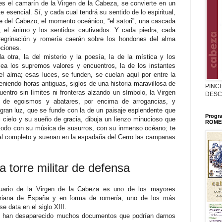
es el camarín de la Virgen de la Cabeza, se convierte en un
 esencial. Sí, y cada cual tendrá su sentido de lo espiritual,
e del Cabezo, el momento oceánico, “el satori”, una cascada
o, el ánimo y los sentidos cautivados. Y cada piedra, cada
regrinación y romería caerán sobre los hondones del alma
ciones.
la otra, la del misterio y la poesía, la de la mística y los
lea los supremos valores y encuentros, la de los instantes
del alma; esas luces, se funden, se cuelan aquí por entre la
niendo horas antiguas, siglos de una historia maravillosa de
PINC
entro sin límites ni fronteras alzando un símbolo, la Virgen
DESC
 de egoismos y abatares, por encima de arrogancias, y
ran luz, que se funde con la de un paisaje esplendente que
Progr
 cielo y su sueño de gracia, dibuja un lienzo minucioso que
ROMER
e todo con su música de susurros, con su inmenso océano; te
al completo y suenan en la espadaña del Cerro las campanas
a torre militar de defensa
tuario de la Virgen de la Cabeza es uno de los mayores
ariana de España y en forma de romería, uno de los más
e data en el siglo XIII.
as han desaparecido muchos documentos que podrían darnos