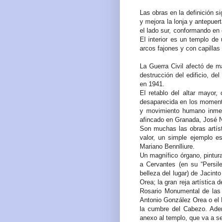
Las obras en la definición s
y mejora la lonja y antepuer
el lado sur, conformando en 
El interior es un templo de
arcos fajones y con capillas
La Guerra Civil afectó de ma
destrucción del edificio, de
en 1941.
El retablo del altar mayor
desaparecida en los momento
y movimiento humano inmedi
afincado en Granada, José 
Son muchas las obras artís
valor, un simple ejemplo e
Mariano Bennlliure.
Un magnífico órgano, pintur
a Cervantes (en su “Persi
belleza del lugar) de Jacint
Orea; la gran reja artística
Rosario Monumental de las 
Antonio González Orea o el 
la cumbre del Cabezo. Adem
anexo al templo, que va a s