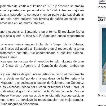
ignificativa del edificio culminan en 1707 y después se amplía
Pincha
ta de la puerta principal en el año de 1724. Antes se mejorará
él, una hospedería, comedor y, en su parte baja, caballerizas
Revis
 una sola nave cubierta con bóveda de cañón articulada con
ABRIL
 arcosinas en los muros laterales.
nera especial al Santuario y su entorno. El resultado fue la
l que sólo quedó el lado sur. El Santuario quedó reconstruido
, como una nueva imagen titular de la Virgen de la Cabeza,
s finales del asedio al Santuario o en el revuelo de la toma
atamente posterior, fue encomendada al escultor aloreño,
Navas Parejo.
ticas que van ocupando el renacido templo, algunas de gran
s el Cristo de la Agonía o el Corazón de Jesús, ambos de
as y esculturas de gran interés artístico, como el monumento
les y Segismunda” pondera la grandeza de la Romería y la
o Higueras, o el dedicado al pastor de Colomera, de González
 de las Calzadas ideada por el escultor Manuel López Pérez, el
Calzadas; el gran hito pétreo de la Virgen de de la Paz de
Museo Mariano, son logros de enjundia artística que salpican
Pincha
ás ahora se concluye la reconstrucción del viejo parador,
er una magnífica hospedería.