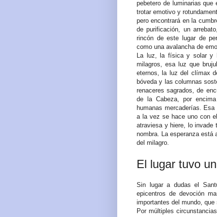
pebetero de luminarias que 
trotar emotivo y rotundamente
pero encontrará en la cumbr
de purificación, un arrebat
rincón de este lugar de pe
como una avalancha de emo
La luz, la física y solar y 
milagros, esa luz que bruju
eternos, la luz del clímax 
bóveda y las columnas soste
renaceres sagrados, de encu
de la Cabeza, por encima
humanas mercaderías. Esa g
a la vez se hace uno con el
atraviesa y hiere, lo invad
nombra. La esperanza está 
del milagro.
El lugar tuvo un
Sin lugar a dudas el San
epicentros de devoción m
importantes del mundo, que s
Por múltiples circunstanci