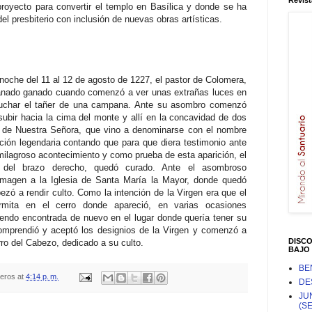
Revist
royecto para convertir el templo en Basílica y donde se ha
el presbiterio con inclusión de nuevas obras artísticas.
a noche del 11 al 12 de agosto de 1227, el pastor de Colomera,
anado ganado cuando comenzó a ver unas extrañas luces en
scuchar el tañer de una campana. Ante su asombro comenzó
subir hacia la cima del monte y allí en la concavidad de dos
 de Nuestra Señora, que vino a denominarse con el nombre
ición legendaria contando que para que diera testimonio ante
milagroso acontecimiento y como prueba de esta aparición, el
o del brazo derecho, quedó curado. Ante el asombroso
 imagen a la Iglesia de Santa María la Mayor, donde quedó
zó a rendir culto. Como la intención de la Virgen era que el
ermita en el cerro donde apareció, en varias ocasiones
siendo encontrada de nuevo en el lugar donde quería tener su
omprendió y aceptó los designios de la Virgen y comenzó a
DISC
rro del Cabezo, dedicado a su culto.
BAJO 
BE
teros
at
4:14 p. m.
DE
JU
(S