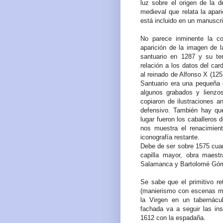
luz sobre el origen de la d
medieval que relata la apar
está incluido en un manuscri
No parece inminente la co
aparición de la imagen de l
santuario en 1287 y su te
relación a los datos del ca
al reinado de Alfonso X (12
Santuario era una pequeña 
algunos grabados y lienzo
copiaron de ilustraciones a
defensivo. También hay que
lugar fueron los caballeros 
nos muestra el renacimient
iconografía restante.
Debe de ser sobre 1575 cuand
capilla mayor, obra maestr
Salamanca y Bartolomé Góm
Se sabe que el primitivo re
(manierismo con escenas ma
la Virgen en un tabernácu
fachada va a seguir las in
1612 con la espadaña.