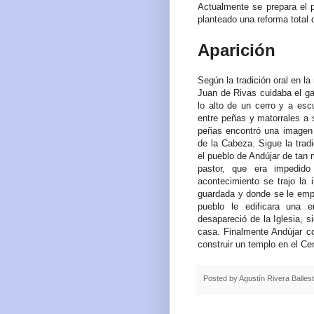
Actualmente se prepara el p
planteado una reforma total d
Aparición
Según la tradición oral en l
Juan de Rivas cuidaba el g
lo alto de un cerro y a e
entre peñas y matorrales a 
peñas encontró una imagen
de la Cabeza. Sigue la trad
el pueblo de Andújar de tan 
pastor, que era impedid
acontecimiento se trajo la
guardada y donde se le empe
pueblo le edificara una 
desapareció de la Iglesia, 
casa. Finalmente Andújar c
construir un templo en el Ce
Posted by
Agustín Rivera Balles