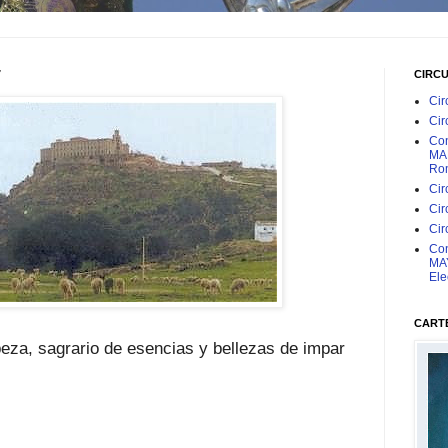
7
CIRC
Cir
Cir
Con
MAR
Rom
Cir
Cir
Cir
Con
MAY
Ele
CARTE
beza, sagrario de esencias y bellezas de impar