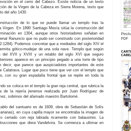
evoción en el cerro del Cabezo. Existe noticia de un texto
ición de la Virgen de la Cabeza en Sierra Morena, texto que
to del año 1430.
nstrucción de lo que se puede llamar un templo tras la
a Virgen. En 1890 Santiago Mesía sitúa la construcción del
rminación en 1304, aunque otros historiadores señalan en
Pinch
rdenal Ranuncio que no pudo ser construido con posterioridad
PDF
52-1284). Podemos concretar que a mediados del siglo XIV el
ermita gótico-mudejar de una sola nave. Templo que según
CARTE
s del XVII y XVIII y un retablo del siglo XVI que seguro
CABE
nteriores aparece en un principio pegado a una torre de tipo
 decir, que parece que auspiciadotes importantes de este
de Calatrava. Lugar que poco tiene que ver con el templo que
o, con su gran espadaña frontal que se repite en toda la
o se coloca en el templo la gran reja central, que rubrica la
a de la rejería jienense realizada por Juan Rodríguez de
ez, sobrinos del afamado maestro Bartolomé.
tablo del santuario es de 1609, obra de Sebastián de Solís
rianas), en cuya capilla mayor se encontraba la imagen de
lo cerrado con reja labrada ricamente con balaustres. La
strucciones que diera Vandelvira. Se comienza a ultimar en