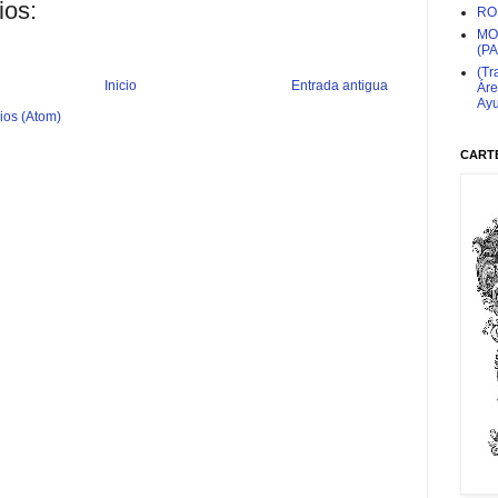
ios:
RO
MO
(P
(Tr
Inicio
Entrada antigua
Áre
Ayu
ios (Atom)
CARTE