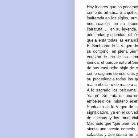
Hay lugares que no podemos
corriente artística o arquit
inalterada en los siglos, a
enmarcación, en su fisono
literatura,…, en su leyenda,
admiradas y queridas, situá
que alienta todas las estanci
El Santuario de la Virgen d
su contorno, en plena Sier
corazón de uno de los espa
ibérica, el parque natural Si
de sus casi ocho siglo de ex
como sagrario de esencias 
su procedencia todas las g
real u oficial, o de manera a
A lo sagrado los psicoanal
“satori”. Se trata de una c
embeleso del misterio esen
Santuario de la Virgen de l
significativo, ya en el curv
de encinas y los madroñale
Machado que “qué bien los n
siente una previa catarsis,
calzadas y adentrarse en la