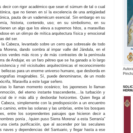
 decir con rigor académico que sean el súmum de tal o cual
ectónica, que no tienen en sí la excelencia de una antigüedad
rmónica, pauta de un vademécum esencial. Sin embargo en su
mía, historia, contenido, uso; en su simbolismo, en su
 tienen un algo que los eleva a supremos hitos, a maravillas
ndose en un olimpo de mítica arquitectura física y emocional
as del ser.
e la Cabeza, levantado sobre un cerro que sobresale de todo
ra Morena, dando sombra al impar valle del Jándula, en el
cios verdes más ricos y de más contrastes de la península
erra de Andujar, es un faro pétreo que se ha ganado a lo largo
istencia y mil vicisitudes arquitectónicas el reconocimiento
Autor
y bellezas para un enorme universo humano, que desborda en
Pinch
eografías imaginables. Sí, puede denominarse, de un modo
pócrifa, Maravilla a este lugar señero.
istas lo llaman momento oceánico; los japoneses lo llaman
SOLIC
HERM
onmoción, del eterno instante trascendente,…la turbación y
cial de ir más allá y desbordar horizontes. Quien llega al
a Cabeza, simplemente con la predisposición a un encuentro
ado camino, entre las solanas y las umbrías, entre los bosques
s, entre los sorprendentes paisajes que hicieron decir a
ombres ponía , /quien puso Sierra Morena/ a esta Serranía”
 una cierta purificación, que al ascender por las seculares
s naves y dependencias del Santuario, y llegar hasta a ese